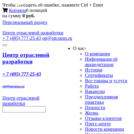
Меню
Чтобы сообщить об ошибке, нажмите Ctrl + Enter
Корзина
0 позиций
на сумму
0 руб.
Персональный раздел
Центр
отраслевой разработки
+ 7 (495) 777-25-43
otr@otr.rarus.ru
Toggle
О нас
›
navigation
О компании
Центр отраслевой
Информация об
разработки
аккредитации
История
+ 7 (495) 777-25-43
Сертификаты
Все товары и услуги
Работа
otr@otr.rarus.ru
Вакансии
Преддипломная
Центр отраслевой
практика
разработки
Ценности
Жизнь
Отзывы клиентов
Пресс-центр
Новости компании