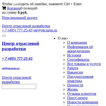
Меню
Чтобы сообщить об ошибке, нажмите Ctrl + Enter
Корзина
0 позиций
на сумму
0 руб.
Персональный раздел
Центр
отраслевой разработки
+ 7 (495) 777-25-43
otr@otr.rarus.ru
Toggle
О нас
›
navigation
О компании
Центр отраслевой
Информация об
разработки
аккредитации
История
+ 7 (495) 777-25-43
Сертификаты
Все товары и услуги
Работа
otr@otr.rarus.ru
Вакансии
Преддипломная
Центр отраслевой
практика
разработки
Ценности
Жизнь
Отзывы клиентов
Пресс-центр
Новости компании