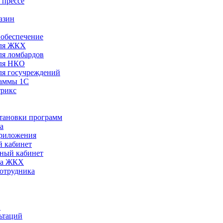
 прессе
азин
обеспечение
ля ЖКХ
я ломбардов
ля НКО
я госучреждений
раммы 1С
трикс
становки программ
а
риложения
 кабинет
ный кабинет
ра ЖКХ
сотрудника
С
ьтаций