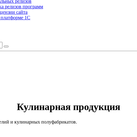
альных релизов
а релизов программ
цензии сайта
а платформе 1С
Кулинарная продукция
елий и кулинарных полуфабрикатов.