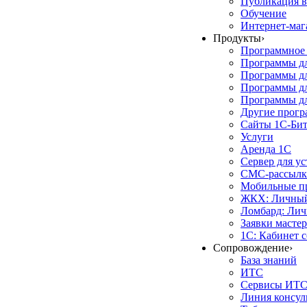
Публикация в
Обучение
Интернет-маг
Продукты
›
Программное 
Программы д
Программы дл
Программы д
Программы дл
Другие прог
Сайты 1С-Би
Услуги
Аренда 1С
Сервер для у
СМС-рассылк
Мобильные п
ЖКХ: Личный
Ломбард: Лич
Заявки масте
1С: Кабинет 
Сопровождение
›
База знаний
ИТС
Сервисы ИТ
Линия консул