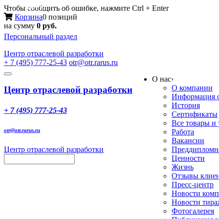
Меню
Чтобы сообщить об ошибке, нажмите Ctrl + Enter
Корзина
0 позиций
на сумму
0 руб.
Персональный раздел
Центр
отраслевой разработки
+ 7 (495) 777-25-43
otr@otr.rarus.ru
Toggle
О нас
›
navigation
О компании
Центр отраслевой разработки
Информация о
История
+ 7 (495) 777-25-43
Сертификаты
Все товары и
otr@otr.rarus.ru
Работа
Вакансии
Центр отраслевой разработки
Преддипломна
Ценности
Жизнь
Отзывы клие
Пресс-центр
Новости ком
Новости тир
Фотогалерея