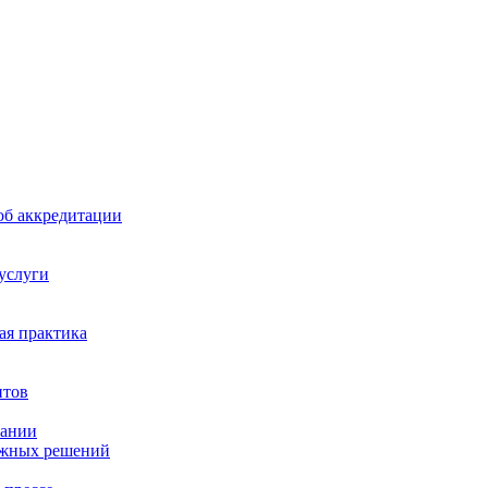
б аккредитации
 услуги
я практика
нтов
пании
ажных решений