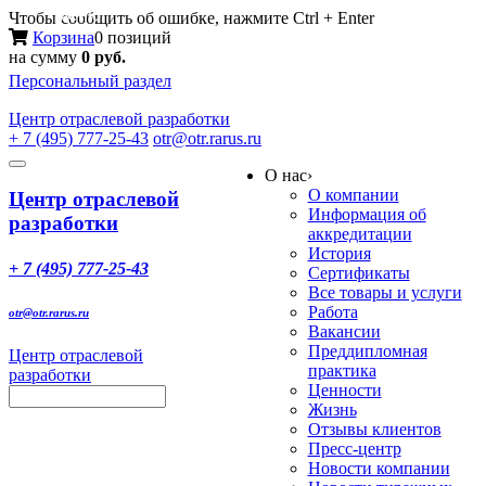
Меню
Чтобы сообщить об ошибке, нажмите Ctrl + Enter
Корзина
0 позиций
на сумму
0 руб.
Персональный раздел
Центр
отраслевой разработки
+ 7 (495) 777-25-43
otr@otr.rarus.ru
Toggle
О нас
›
navigation
О компании
Центр отраслевой
Информация об
разработки
аккредитации
История
+ 7 (495) 777-25-43
Сертификаты
Все товары и услуги
Работа
otr@otr.rarus.ru
Вакансии
Преддипломная
Центр отраслевой
практика
разработки
Ценности
Жизнь
Отзывы клиентов
Пресс-центр
Новости компании