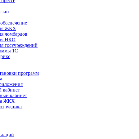
 прессе
азин
обеспечение
ля ЖКХ
я ломбардов
ля НКО
я госучреждений
раммы 1С
трикс
становки программ
а
риложения
 кабинет
ный кабинет
ра ЖКХ
сотрудника
С
ьтаций