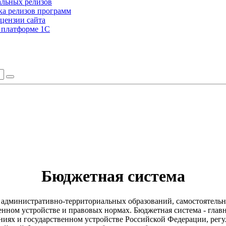
альных релизов
а релизов программ
цензии сайта
а платформе 1С
Бюджетная система
а, административно-территориальных образований, самостоятел
енном устройстве и правовых нормах. Бюджетная система - глав
ниях и государственном устройстве Российской Федерации, рег