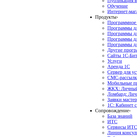
Публикация в
Обучение
Интернет-маг
Продукты
›
Программное 
Программы д
Программы дл
Программы д
Программы дл
Другие прог
Сайты 1С-Би
Услуги
Аренда 1С
Сервер для у
СМС-рассылк
Мобильные п
ЖКХ: Личный
Ломбард: Лич
Заявки масте
1С: Кабинет 
Сопровождение
›
База знаний
ИТС
Сервисы ИТ
Линия консул