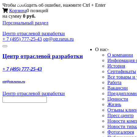
Меню
Чтобы сообщить об ошибке, нажмите Ctrl + Enter
Корзина
0 позиций
на сумму
0 руб.
Персональный раздел
Центр
отраслевой разработки
+ 7 (495) 777-25-43
otr@otr.rarus.ru
Toggle
О нас
›
navigation
О компании
Центр отраслевой разработки
Информация о
История
+ 7 (495) 777-25-43
Сертификаты
Все товары и
otr@otr.rarus.ru
Работа
Вакансии
Центр отраслевой разработки
Преддипломна
Ценности
Жизнь
Отзывы клие
Пресс-центр
Новости ком
Новости тир
Фотогалерея