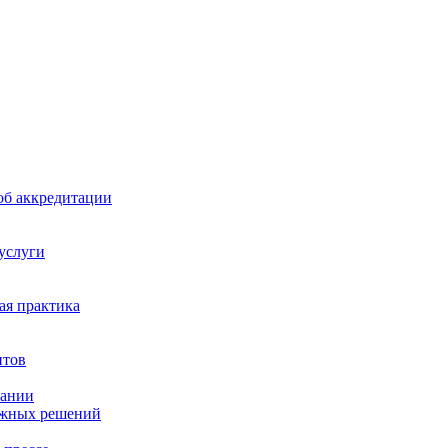
б аккредитации
 услуги
я практика
нтов
пании
ажных решений