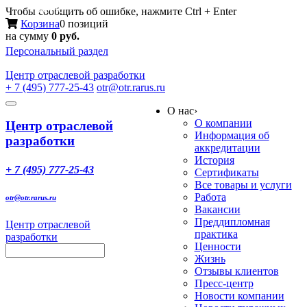
Меню
Чтобы сообщить об ошибке, нажмите Ctrl + Enter
Корзина
0 позиций
на сумму
0 руб.
Персональный раздел
Центр
отраслевой разработки
+ 7 (495) 777-25-43
otr@otr.rarus.ru
Toggle
О нас
›
navigation
О компании
Центр отраслевой
Информация об
разработки
аккредитации
История
+ 7 (495) 777-25-43
Сертификаты
Все товары и услуги
Работа
otr@otr.rarus.ru
Вакансии
Преддипломная
Центр отраслевой
практика
разработки
Ценности
Жизнь
Отзывы клиентов
Пресс-центр
Новости компании