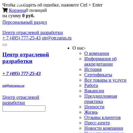
Меню
Чтобы сообщить об ошибке, нажмите Ctrl + Enter
Корзина
0 позиций
на сумму
0 руб.
Персональный раздел
Центр
отраслевой разработки
+ 7 (495) 777-25-43
otr@otr.rarus.ru
Toggle
О нас
›
navigation
О компании
Центр отраслевой
Информация об
разработки
аккредитации
История
+ 7 (495) 777-25-43
Сертификаты
Все товары и услуги
Работа
otr@otr.rarus.ru
Вакансии
Преддипломная
Центр отраслевой
практика
разработки
Ценности
Жизнь
Отзывы клиентов
Пресс-центр
Новости компании