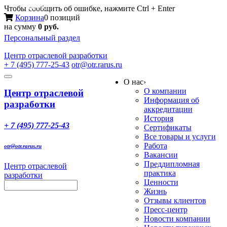
Меню
Чтобы сообщить об ошибке, нажмите Ctrl + Enter
Корзина
0 позиций
на сумму
0 руб.
Персональный раздел
Центр
отраслевой разработки
+ 7 (495) 777-25-43
otr@otr.rarus.ru
Toggle
О нас
›
navigation
О компании
Центр отраслевой
Информация об
разработки
аккредитации
История
+ 7 (495) 777-25-43
Сертификаты
Все товары и услуги
Работа
otr@otr.rarus.ru
Вакансии
Преддипломная
Центр отраслевой
практика
разработки
Ценности
Жизнь
Отзывы клиентов
Пресс-центр
Новости компании