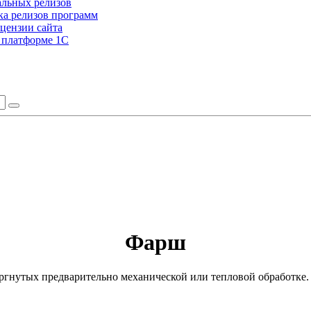
альных релизов
а релизов программ
цензии сайта
а платформе 1С
Фарш
вергнутых предварительно механической или тепловой обработке