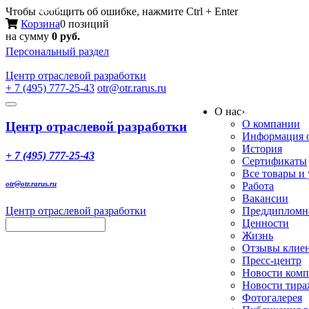
Меню
Чтобы сообщить об ошибке, нажмите Ctrl + Enter
Корзина
0 позиций
на сумму
0 руб.
Персональный раздел
Центр
отраслевой разработки
+ 7 (495) 777-25-43
otr@otr.rarus.ru
Toggle
О нас
›
navigation
О компании
Центр отраслевой разработки
Информация о
История
+ 7 (495) 777-25-43
Сертификаты
Все товары и
otr@otr.rarus.ru
Работа
Вакансии
Центр отраслевой разработки
Преддипломна
Ценности
Жизнь
Отзывы клие
Пресс-центр
Новости ком
Новости тир
Фотогалерея