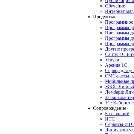
Публикация в
Обучение
Интернет-маг
Продукты
›
Программное 
Программы д
Программы дл
Программы д
Программы дл
Другие прог
Сайты 1С-Би
Услуги
Аренда 1С
Сервер для у
СМС-рассылк
Мобильные п
ЖКХ: Личный
Ломбард: Лич
Заявки масте
1С: Кабинет 
Сопровождение
›
База знаний
ИТС
Сервисы ИТ
Линия консул