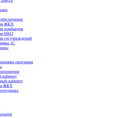
 прессе
азин
обеспечение
ля ЖКХ
я ломбардов
ля НКО
я госучреждений
раммы 1С
трикс
становки программ
а
риложения
 кабинет
ный кабинет
ра ЖКХ
сотрудника
С
ьтаций