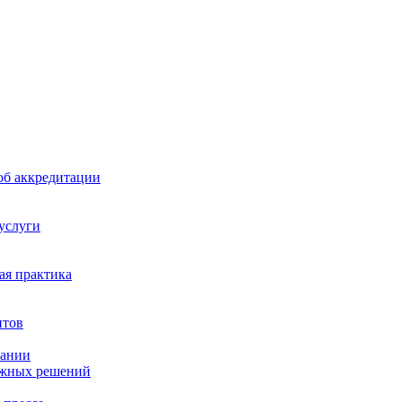
б аккредитации
 услуги
я практика
нтов
пании
ажных решений