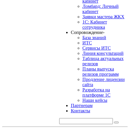
кабинет
Ломбард: Личный
кабинет
Заявки мастера ЖКХ
1С: Кабинет
сотрудника
Сопровождение
›
База знаний
ИТС
Сервисы ИТС
Линия консультаций
Таблица актуальных
релизов
Планы выпуска
релизов программ
Продление лицензии
сайта
Разработка на
платформе 1С
Наши кейсы
Партнерам
Контакты