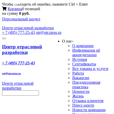
Меню
Чтобы сообщить об ошибке, нажмите Ctrl + Enter
Корзина
0 позиций
на сумму
0 руб.
Персональный раздел
Центр
отраслевой разработки
+ 7 (495) 777-25-43
otr@otr.rarus.ru
Toggle
О нас
›
navigation
О компании
Центр отраслевой
Информация об
разработки
аккредитации
История
+ 7 (495) 777-25-43
Сертификаты
Все товары и услуги
Работа
otr@otr.rarus.ru
Вакансии
Преддипломная
Центр отраслевой
практика
разработки
Ценности
Жизнь
Отзывы клиентов
Пресс-центр
Новости компании