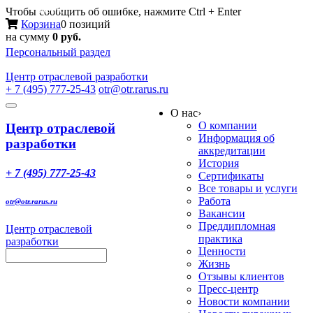
Меню
Чтобы сообщить об ошибке, нажмите Ctrl + Enter
Корзина
0 позиций
на сумму
0 руб.
Персональный раздел
Центр
отраслевой разработки
+ 7 (495) 777-25-43
otr@otr.rarus.ru
Toggle
О нас
›
navigation
О компании
Центр отраслевой
Информация об
разработки
аккредитации
История
+ 7 (495) 777-25-43
Сертификаты
Все товары и услуги
Работа
otr@otr.rarus.ru
Вакансии
Преддипломная
Центр отраслевой
практика
разработки
Ценности
Жизнь
Отзывы клиентов
Пресс-центр
Новости компании