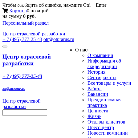
Меню
Чтобы сообщить об ошибке, нажмите Ctrl + Enter
Корзина
0 позиций
на сумму
0 руб.
Персональный раздел
Центр
отраслевой разработки
+ 7 (495) 777-25-43
otr@otr.rarus.ru
Toggle
О нас
›
navigation
О компании
Центр отраслевой
Информация об
разработки
аккредитации
История
+ 7 (495) 777-25-43
Сертификаты
Все товары и услуги
Работа
otr@otr.rarus.ru
Вакансии
Преддипломная
Центр отраслевой
практика
разработки
Ценности
Жизнь
Отзывы клиентов
Пресс-центр
Новости компании