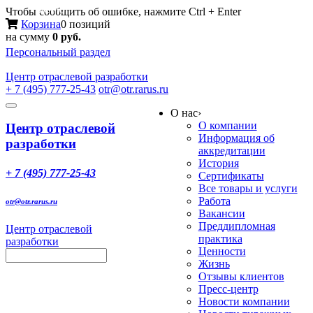
Меню
Чтобы сообщить об ошибке, нажмите Ctrl + Enter
Корзина
0 позиций
на сумму
0 руб.
Персональный раздел
Центр
отраслевой разработки
+ 7 (495) 777-25-43
otr@otr.rarus.ru
Toggle
О нас
›
navigation
О компании
Центр отраслевой
Информация об
разработки
аккредитации
История
+ 7 (495) 777-25-43
Сертификаты
Все товары и услуги
Работа
otr@otr.rarus.ru
Вакансии
Преддипломная
Центр отраслевой
практика
разработки
Ценности
Жизнь
Отзывы клиентов
Пресс-центр
Новости компании