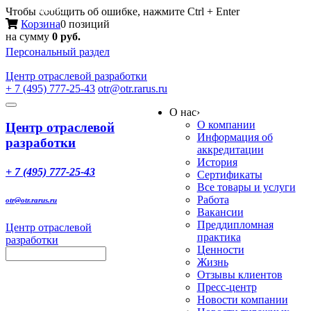
Меню
Чтобы сообщить об ошибке, нажмите Ctrl + Enter
Корзина
0 позиций
на сумму
0 руб.
Персональный раздел
Центр
отраслевой разработки
+ 7 (495) 777-25-43
otr@otr.rarus.ru
Toggle
О нас
›
navigation
О компании
Центр отраслевой
Информация об
разработки
аккредитации
История
+ 7 (495) 777-25-43
Сертификаты
Все товары и услуги
Работа
otr@otr.rarus.ru
Вакансии
Преддипломная
Центр отраслевой
практика
разработки
Ценности
Жизнь
Отзывы клиентов
Пресс-центр
Новости компании