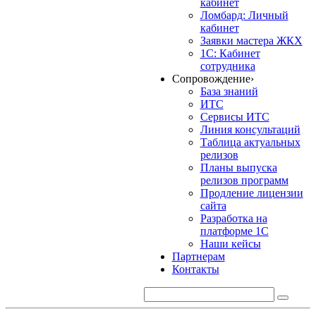
кабинет
Ломбард: Личный
кабинет
Заявки мастера ЖКХ
1С: Кабинет
сотрудника
Сопровождение
›
База знаний
ИТС
Сервисы ИТС
Линия консультаций
Таблица актуальных
релизов
Планы выпуска
релизов программ
Продление лицензии
сайта
Разработка на
платформе 1С
Наши кейсы
Партнерам
Контакты