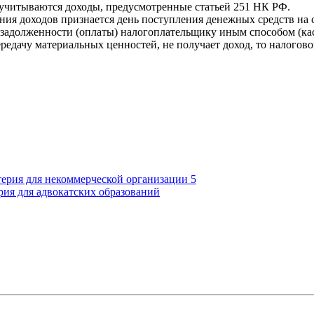
учитываются доходы, предусмотренные статьей 251 НК РФ.
ния доходов признается день поступления денежных средств на с
я задолженности (оплаты) налогоплательщику иным способом (ка
редачу материальных ценностей, не получает доход, то налогово
терия для некоммерческой организации 5
рия для адвокатских образований