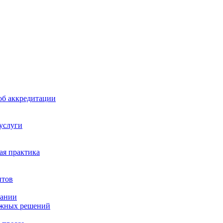
б аккредитации
 услуги
я практика
нтов
пании
ажных решений