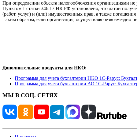
При определении объекта налогообложения организациями не 
Пунктом 1 статьи 346.17 НК РФ установлено, что датой получе
(работ, услуг) и (или) имущественных прав, а также погашени
Таким образом, если организация, осуществляя безвозмездно пе
Дополнительные продукты для НКО:
Программа для учета бухгалтерии НКО 1С-Рарус: Бухгал
Программа для учета бухгалтерии АО 1С-Рарус: Бухгалте
МЫ В СОЦ. СЕТЯХ
Продукты