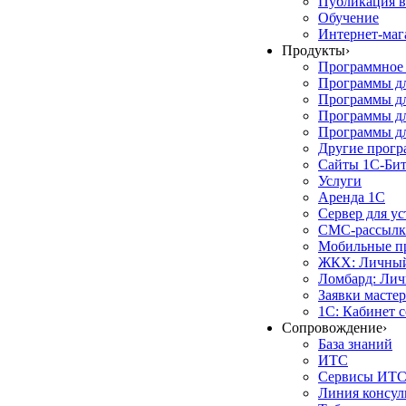
Публикация в
Обучение
Интернет-маг
Продукты
›
Программное 
Программы д
Программы дл
Программы д
Программы дл
Другие прог
Сайты 1С-Би
Услуги
Аренда 1С
Сервер для у
СМС-рассылк
Мобильные п
ЖКХ: Личный
Ломбард: Лич
Заявки масте
1С: Кабинет 
Сопровождение
›
База знаний
ИТС
Сервисы ИТ
Линия консул