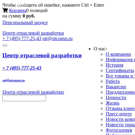
Меню
Чтобы сообщить об ошибке, нажмите Ctrl + Enter
Корзина
0 позиций
на сумму
0 руб.
Персональный раздел
Центр
отраслевой разработки
+ 7 (495) 777-25-43
otr@otr.rarus.ru
Toggle
О нас
›
navigation
О компании
Центр отраслевой разработки
Информация о
История
+ 7 (495) 777-25-43
Сертификаты
Все товары и
otr@otr.rarus.ru
Работа
Вакансии
Центр отраслевой разработки
Преддипломна
Ценности
Жизнь
Отзывы клие
Пресс-центр
Новости ком
Новости тир
Фотогалерея