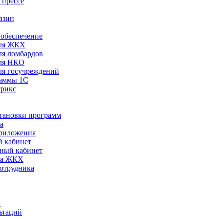
 прессе
азин
обеспечение
ля ЖКХ
я ломбардов
ля НКО
я госучреждений
раммы 1С
трикс
становки программ
а
риложения
 кабинет
ный кабинет
ра ЖКХ
сотрудника
С
ьтаций