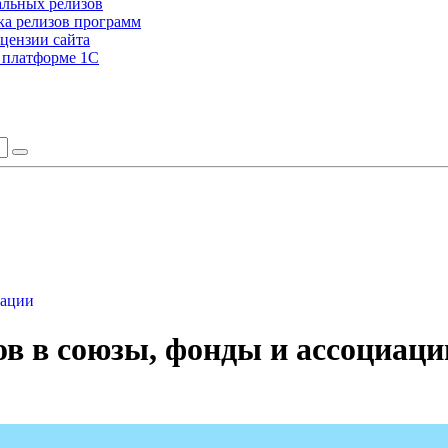
альных релизов
а релизов программ
цензии сайта
а платформе 1С
иации
в в союзы, фонды и ассоциаци