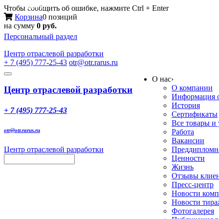
Меню
Чтобы сообщить об ошибке, нажмите Ctrl + Enter
Корзина
0 позиций
на сумму
0 руб.
Персональный раздел
Центр
отраслевой разработки
+ 7 (495) 777-25-43
otr@otr.rarus.ru
Toggle
О нас
›
navigation
О компании
Центр отраслевой разработки
Информация о
История
+ 7 (495) 777-25-43
Сертификаты
Все товары и
otr@otr.rarus.ru
Работа
Вакансии
Центр отраслевой разработки
Преддипломна
Ценности
Жизнь
Отзывы клие
Пресс-центр
Новости ком
Новости тир
Фотогалерея