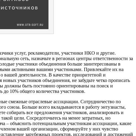
азчики услуг, рекламодатели, участники НКО и другие.
альную сеть, назначьте в регионах центры ответственности за
молодые участники объединения больше заинтересованы в
самыми активными вашими участниками. Привлекайте их на
о вашей деятельности. В качестве приоритетной и
 новых участников объединения, не забудьте четко прописать
Вы должны быть постоянно ориентированы на поиск и
ь до 10% общего количества участников.
ные смежные отраслевые ассоциации. Сотрудничество по
о союза. Больше всего вкладываются в работу энтузиасты,
те собирать все предложения участников, анализировать и
 такой цели. Сосредоточьтесь на менее затратных, но
ача – объяснить потенциальным участникам ассоциации, какие
 членом вашей организации, сформируйте у них чувство
едставление зарубежных проектов, исследований и достижений