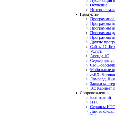
Публикация в
Обучение
Интернет-маг
Продукты
›
Программное 
Программы д
Программы дл
Программы д
Программы дл
Другие прог
Сайты 1С-Би
Услуги
Аренда 1С
Сервер для у
СМС-рассылк
Мобильные п
ЖКХ: Личный
Ломбард: Лич
Заявки масте
1С: Кабинет 
Сопровождение
›
База знаний
ИТС
Сервисы ИТ
Линия консул