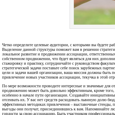
Четко определите целевые аудитории, с которыми вы будете ра
Выделение данной структуры поможет вам в решении стратегиче
локальное развитие и продвижении ассоциации, ответственных
собственном продвижении, что будет являться для них допол
стажировку и практику, сотрудничайте с руководством факульт
стратегической задачи поставьте себе поиск зарубежных партн
цели и задачи вашей организации, ваша миссия должны быть 
привлечение новых участников ассоциации, текучка в этой отр
По мере возможности проводите интересные и значимые для о
продвижению может быть довольно эффективным, кроме того, р
особенно в начале пути организации. Создавайте инициативные
отсеивать их. У вас нет средств расходовать львиную долю бюд
эффективных методиках привлечения – выставочные стенды, пл
выгоды они получат, присоединившись к вам. Напоминайте люд
гордости за свою ассоциацию. Быть участником профессионал