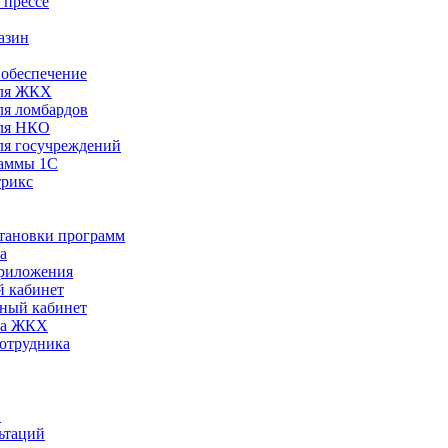
 прессе
азин
обеспечение
ля ЖКХ
я ломбардов
ля НКО
я госучреждений
раммы 1С
трикс
становки программ
а
риложения
 кабинет
ный кабинет
ра ЖКХ
сотрудника
С
ьтаций