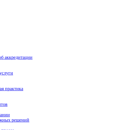
б аккредитации
 услуги
я практика
нтов
пании
ажных решений