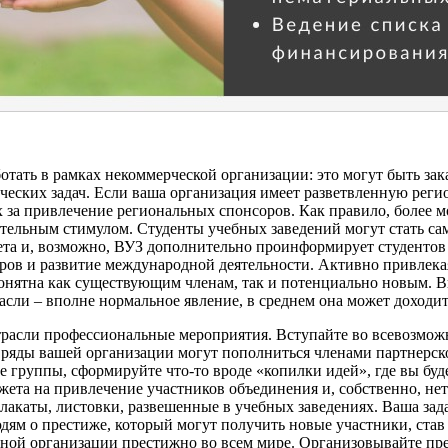
ботать в рамках некоммерческой организации: это могут быть зак
ских задач. Если ваша организация имеет разветвленную регион
 за привлечение региональных спонсоров. Как правило, более 
нительным стимулом. Студенты учебных заведений могут стать 
ета и, возможно, ВУЗ дополнительно проинформирует студентов 
еров и развитие международной деятельности. Активно привлекая
понятна как существующим членам, так и потенциально новым. 
асли – вполне нормальное явление, в среднем она может доходит
трасли профессиональные мероприятия. Вступайте во всевозмож
яды вашей организации могут пополниться членами партнерског
 группы, сформируйте что-то вроде «копилки идей», где вы буде
жета на привлечение участников объединения и, собственно, нет
акаты, листовки, развешенные в учебных заведениях. Ваша зад
ям о престиже, который могут получить новые участники, став
ьной организации престижно во всем мире. Организовывайте пр