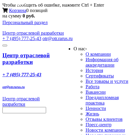
Меню
Чтобы сообщить об ошибке, нажмите Ctrl + Enter
Корзина
0 позиций
на сумму
0 руб.
Персональный раздел
Центр
отраслевой разработки
+ 7 (495) 777-25-43
otr@otr.rarus.ru
Toggle
О нас
›
navigation
О компании
Центр отраслевой
Информация об
разработки
аккредитации
История
+ 7 (495) 777-25-43
Сертификаты
Все товары и услуги
Работа
otr@otr.rarus.ru
Вакансии
Преддипломная
Центр отраслевой
практика
разработки
Ценности
Жизнь
Отзывы клиентов
Пресс-центр
Новости компании