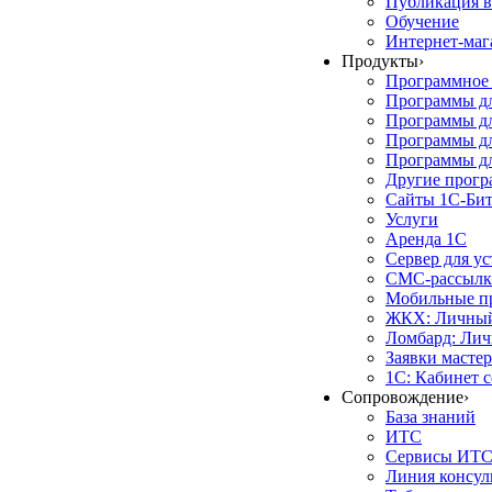
Публикация в
Обучение
Интернет-маг
Продукты
›
Программное 
Программы д
Программы дл
Программы д
Программы дл
Другие прог
Сайты 1С-Би
Услуги
Аренда 1С
Сервер для у
СМС-рассылк
Мобильные п
ЖКХ: Личный
Ломбард: Лич
Заявки масте
1С: Кабинет 
Сопровождение
›
База знаний
ИТС
Сервисы ИТ
Линия консул