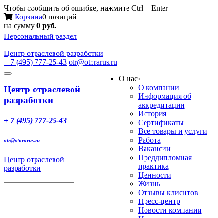
Меню
Чтобы сообщить об ошибке, нажмите Ctrl + Enter
Корзина
0 позиций
на сумму
0 руб.
Персональный раздел
Центр
отраслевой разработки
+ 7 (495) 777-25-43
otr@otr.rarus.ru
Toggle
О нас
›
navigation
О компании
Центр отраслевой
Информация об
разработки
аккредитации
История
+ 7 (495) 777-25-43
Сертификаты
Все товары и услуги
Работа
otr@otr.rarus.ru
Вакансии
Преддипломная
Центр отраслевой
практика
разработки
Ценности
Жизнь
Отзывы клиентов
Пресс-центр
Новости компании