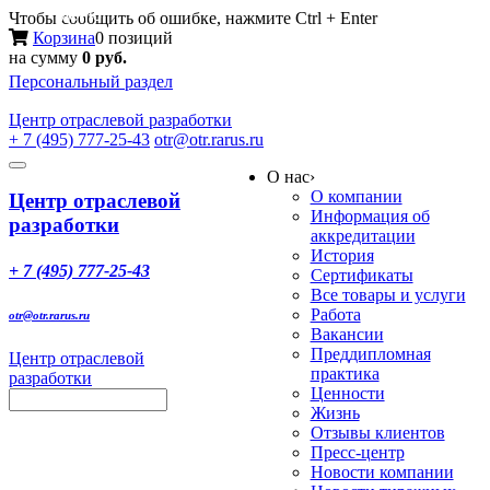
Меню
Чтобы сообщить об ошибке, нажмите Ctrl + Enter
Корзина
0 позиций
на сумму
0 руб.
Персональный раздел
Центр
отраслевой разработки
+ 7 (495) 777-25-43
otr@otr.rarus.ru
Toggle
О нас
›
navigation
О компании
Центр отраслевой
Информация об
разработки
аккредитации
История
+ 7 (495) 777-25-43
Сертификаты
Все товары и услуги
Работа
otr@otr.rarus.ru
Вакансии
Преддипломная
Центр отраслевой
практика
разработки
Ценности
Жизнь
Отзывы клиентов
Пресс-центр
Новости компании