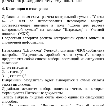
расчета", то расход равен "текущему" показанию.
4. Квитанции и извещения
Добавлена новая схема расчета контрольной суммы - "Схема
№2". Для ее использования необходимо выбрать
соответствующее значение в поле "Схема для расчета
контрольной суммы" на закладке "Штрихкод" в Учетной
политике (ЖКХ).
Подробный алгоритм расчета контрольной суммы описан в
справочной информации.
На закладке "Штрихкод" Учетной политики (ЖКХ) добавлена
настройка "Разделитель дробной части суммы", которая
представляет собой список выбора, состоящий из следующих
значений:
1. "не выводить"
2. " . (точка)"
3. " , (запятая)"
Выбранный разделитель будет выводиться в сумме оплаты
текста штрихкода.
Доработан механизм выбора лицевых счетов, на которые
формируются Платежные документы.
Теперь выбрать лицевые счета можно одним из следующих
способов:
1. Из справочника "Лицевые счета". Данный способ