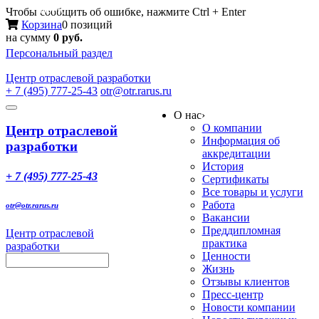
Меню
Чтобы сообщить об ошибке, нажмите Ctrl + Enter
Корзина
0 позиций
на сумму
0 руб.
Персональный раздел
Центр
отраслевой разработки
+ 7 (495) 777-25-43
otr@otr.rarus.ru
Toggle
О нас
›
navigation
О компании
Центр отраслевой
Информация об
разработки
аккредитации
История
+ 7 (495) 777-25-43
Сертификаты
Все товары и услуги
Работа
otr@otr.rarus.ru
Вакансии
Преддипломная
Центр отраслевой
практика
разработки
Ценности
Жизнь
Отзывы клиентов
Пресс-центр
Новости компании