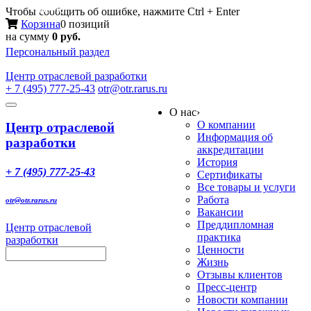
Меню
Чтобы сообщить об ошибке, нажмите Ctrl + Enter
Корзина
0 позиций
на сумму
0 руб.
Персональный раздел
Центр
отраслевой разработки
+ 7 (495) 777-25-43
otr@otr.rarus.ru
Toggle
О нас
›
navigation
О компании
Центр отраслевой
Информация об
разработки
аккредитации
История
+ 7 (495) 777-25-43
Сертификаты
Все товары и услуги
Работа
otr@otr.rarus.ru
Вакансии
Преддипломная
Центр отраслевой
практика
разработки
Ценности
Жизнь
Отзывы клиентов
Пресс-центр
Новости компании