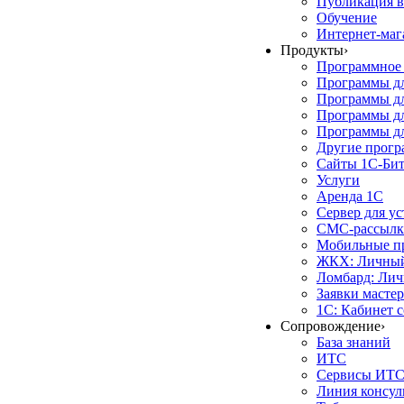
Публикация в
Обучение
Интернет-маг
Продукты
›
Программное 
Программы д
Программы дл
Программы д
Программы дл
Другие прог
Сайты 1С-Би
Услуги
Аренда 1С
Сервер для у
СМС-рассылк
Мобильные п
ЖКХ: Личный
Ломбард: Лич
Заявки масте
1С: Кабинет 
Сопровождение
›
База знаний
ИТС
Сервисы ИТ
Линия консул