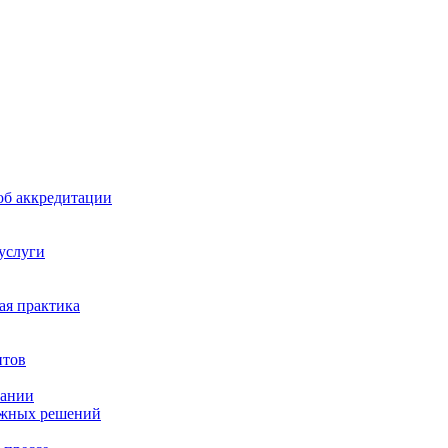
б аккредитации
 услуги
я практика
нтов
пании
ажных решений