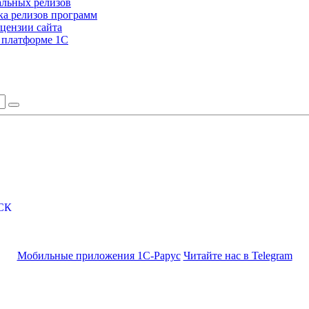
альных релизов
а релизов программ
цензии сайта
а платформе 1С
СК
Мобильные приложения 1С-Рарус
Читайте нас в Telegram