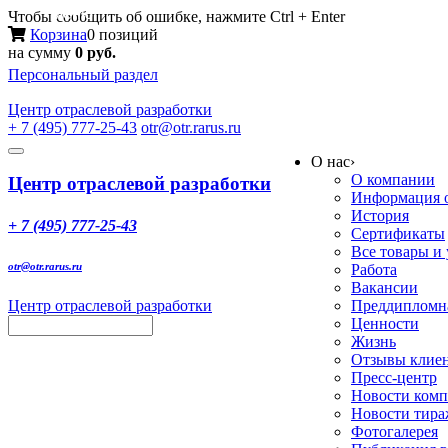
Меню
Чтобы сообщить об ошибке, нажмите Ctrl + Enter
Корзина
0 позиций
на сумму
0 руб.
Персональный раздел
Центр
отраслевой разработки
+ 7 (495) 777-25-43
otr@otr.rarus.ru
Toggle
О нас
›
navigation
О компании
Центр отраслевой разработки
Информация о
История
+ 7 (495) 777-25-43
Сертификаты
Все товары и
otr@otr.rarus.ru
Работа
Вакансии
Центр отраслевой разработки
Преддипломна
Ценности
Жизнь
Отзывы клие
Пресс-центр
Новости ком
Новости тир
Фотогалерея