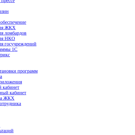
 прессе
азин
обеспечение
ля ЖКХ
я ломбардов
ля НКО
я госучреждений
раммы 1С
трикс
становки программ
а
риложения
 кабинет
ный кабинет
ра ЖКХ
сотрудника
С
ьтаций