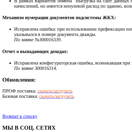
В рамках вариантов обмена "Выгрузка на сайт данных п
начислений, но имеется ненулевой расход по зданию, во
Механизм нумерации документов подсистемы ЖКХ:
Исправлена ошибка: при использовании префиксации но
указывался в номере документа дважды.
По заявке №З00016339.
Отчет о выпадающих доходах:
Исправлена конфигураторская ошибка, возникавшая при 
По заявке З00016314.
Обновления:
ПРОФ поставка:
скачать/загрузить
Базовая поставка:
скачать/загрузить
Возврат к списку
МЫ В СОЦ. СЕТЯХ