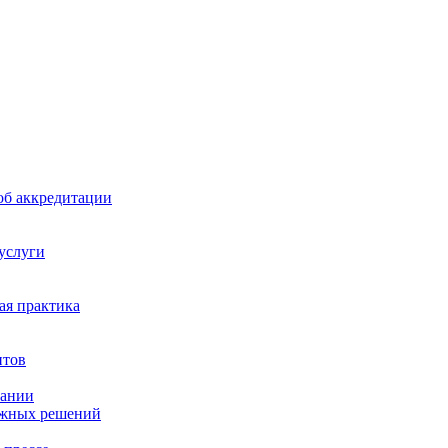
б аккредитации
 услуги
я практика
нтов
пании
ажных решений