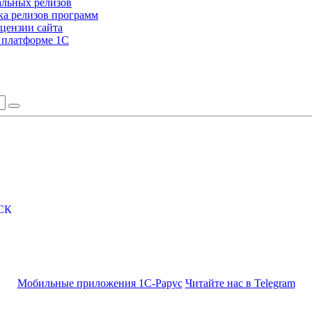
альных релизов
а релизов программ
цензии сайта
а платформе 1С
СК
Мобильные приложения 1С-Рарус
Читайте нас в Telegram