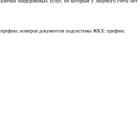
наличии общедомовых услуг, по которым у лицевого счета нет
я префикс номеров документов подсистемы ЖКХ: префикс