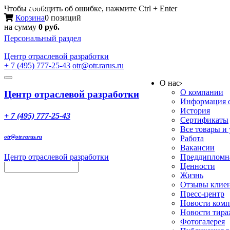
Меню
Чтобы сообщить об ошибке, нажмите Ctrl + Enter
Корзина
0 позиций
на сумму
0 руб.
Персональный раздел
Центр
отраслевой разработки
+ 7 (495) 777-25-43
otr@otr.rarus.ru
Toggle
О нас
›
navigation
О компании
Центр отраслевой разработки
Информация о
История
+ 7 (495) 777-25-43
Сертификаты
Все товары и
otr@otr.rarus.ru
Работа
Вакансии
Центр отраслевой разработки
Преддипломна
Ценности
Жизнь
Отзывы клие
Пресс-центр
Новости ком
Новости тир
Фотогалерея