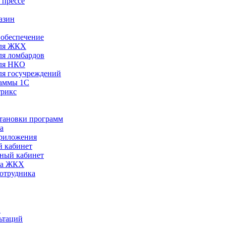
 прессе
азин
обеспечение
ля ЖКХ
я ломбардов
ля НКО
я госучреждений
раммы 1С
трикс
становки программ
а
риложения
 кабинет
ный кабинет
ра ЖКХ
сотрудника
С
ьтаций