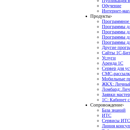
Публикация в
Обучение
Интернет-маг
Продукты
›
Программное 
Программы д
Программы дл
Программы д
Программы дл
Другие прог
Сайты 1С-Би
Услуги
Аренда 1С
Сервер для у
СМС-рассылк
Мобильные п
ЖКХ: Личный
Ломбард: Лич
Заявки масте
1С: Кабинет 
Сопровождение
›
База знаний
ИТС
Сервисы ИТ
Линия консул