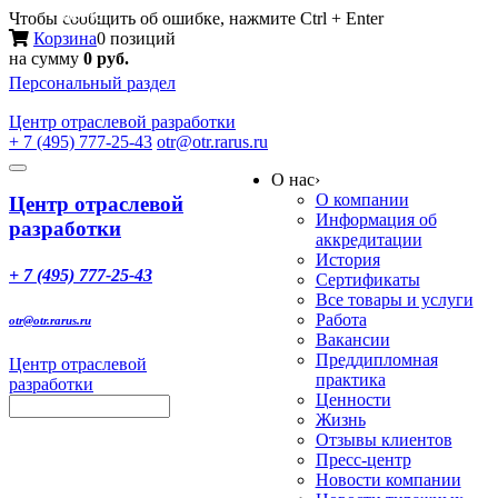
Меню
Чтобы сообщить об ошибке, нажмите Ctrl + Enter
Корзина
0 позиций
на сумму
0 руб.
Персональный раздел
Центр
отраслевой разработки
+ 7 (495) 777-25-43
otr@otr.rarus.ru
Toggle
О нас
›
navigation
О компании
Центр отраслевой
Информация об
разработки
аккредитации
История
+ 7 (495) 777-25-43
Сертификаты
Все товары и услуги
Работа
otr@otr.rarus.ru
Вакансии
Преддипломная
Центр отраслевой
практика
разработки
Ценности
Жизнь
Отзывы клиентов
Пресс-центр
Новости компании