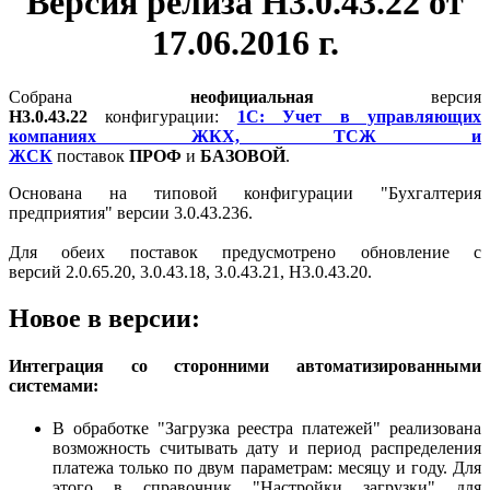
Версия релиза Н3.0.43.22 от
17.06.2016 г.
Собрана
неофициальная
версия
Н3.0.43.22
конфигурации:
1С: Учет в управляющих
компаниях ЖКХ, ТСЖ и
ЖСК
поставок
ПРОФ
и
БАЗОВОЙ
.
Основана на типовой конфигурации "Бухгалтерия
предприятия" версии 3.0.43.236.
Для обеих поставок предусмотрено обновление с
версий 2.0.65.20, 3.0.43.18, 3.0.43.21, Н3.0.43.20.
Новое в версии:
Интеграция со сторонними автоматизированными
системами:
В обработке "Загрузка реестра платежей" реализована
возможность считывать дату и период распределения
платежа только по двум параметрам: месяцу и году. Для
этого в справочник "Настройки загрузки" для