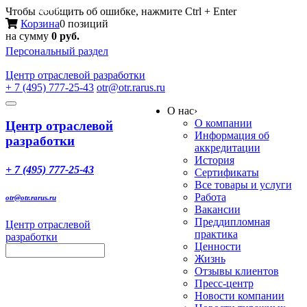
Меню
Чтобы сообщить об ошибке, нажмите Ctrl + Enter
Корзина
0 позиций
на сумму
0 руб.
Персональный раздел
Центр
отраслевой разработки
+ 7 (495) 777-25-43
otr@otr.rarus.ru
Toggle
О нас
›
navigation
О компании
Центр отраслевой
Информация об
разработки
аккредитации
История
+ 7 (495) 777-25-43
Сертификаты
Все товары и услуги
Работа
otr@otr.rarus.ru
Вакансии
Преддипломная
Центр отраслевой
практика
разработки
Ценности
Жизнь
Отзывы клиентов
Пресс-центр
Новости компании