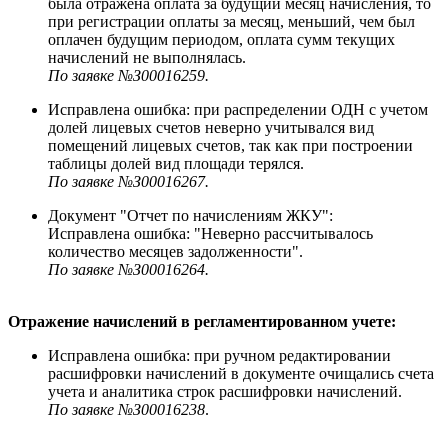
была отражена оплата за будущий месяц начисления, то
при регистрации оплаты за месяц, меньший, чем был
оплачен будущим периодом, оплата сумм текущих
начислений не выполнялась.
По заявке №З00016259.
Исправлена ошибка: при распределении ОДН с учетом
долей лицевых счетов неверно учитывался вид
помещений лицевых счетов, так как при построении
таблицы долей вид площади терялся.
По заявке №З00016267.
Документ "Отчет по начислениям ЖКУ":
Исправлена ошибка: "Неверно рассчитывалось
количество месяцев задолженности".
По заявке №З00016264.
Отражение начислений в регламентированном учете:
Исправлена ошибка: при ручном редактировании
расшифровки начислений в документе очищались счета
учета и аналитика строк расшифровки начислений.
По заявке №З00016238
.