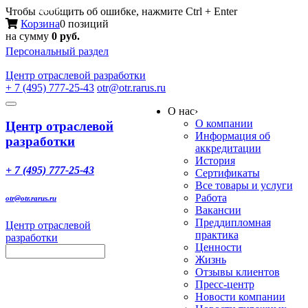
Меню
Чтобы сообщить об ошибке, нажмите Ctrl + Enter
Корзина
0 позиций
на сумму
0 руб.
Персональный раздел
Центр
отраслевой разработки
+ 7 (495) 777-25-43
otr@otr.rarus.ru
Toggle
О нас
›
navigation
О компании
Центр отраслевой
Информация об
разработки
аккредитации
История
+ 7 (495) 777-25-43
Сертификаты
Все товары и услуги
Работа
otr@otr.rarus.ru
Вакансии
Преддипломная
Центр отраслевой
практика
разработки
Ценности
Жизнь
Отзывы клиентов
Пресс-центр
Новости компании