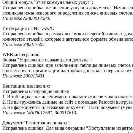
Общий модуль "Учет коммунальных услуг":
Исправлена ошибка: начисление услуги в документе "Начислени
возникала из-за неверного определения списка лицевых счетов
По заявке №З00017580.
Интеграция с ГИС ЖКХ:
Исправлена ошибка: в рамках выгрузки сведений о жилых дома
количество этажей), которые в актуальном формате обмена запо
По заявке З00017605.
WEB-интеграция:
Форма "Управление параметрами доступа":
Исправлена ошибка: при заполнении таблицы лицевых счетов в
соответствуют организации настройки доступа. Теперь в таких
По заявке З00017431.
Квитанции извещения:
Исправлены следующие ошибки:
1. В таблицах с начислениями и показаниями счетчиков плате
2. Не выгружались данные на сайт с помощью Разовой выгруз
3. Не формируется платежный документ "Плат. документ (Чува
По заявкам №З00017581, З00017613
.
Документ "Регистрация оплаты":
Исправлена ошибка: Для вида операции "Поступление из авто