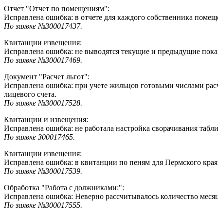
Отчет "Отчет по помещениям":
Исправлена ошибка: в отчете для каждого собственника помещ
По заявке №З00017437.
Квитанции извещения:
Исправлена ошибка: не выводятся текущие и предыдущие показ
По заявке №З00017469.
Документ "Расчет льгот":
Исправлена ошибка: при учете жильцов готовыми числами расч
лицевого счета.
По заявке №З00017528.
Квитанции и извещения:
Исправлена ошибка: не работала настройка сворачивания табл
По заявке З00017465.
Квитанции извещения:
Исправлена ошибка: в квитанции по пеням для Пермского края
По заявке №З00017539.
Обработка "Работа с должниками:":
Исправлена ошибка: Неверно рассчитывалось количество меся
По заявке №З00017555.