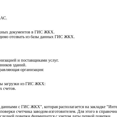
ИАС.
ежных документов в ГИС ЖКХ.
одимо отозвать из базы данных ГИС ЖКХ.
низацией и поставщиками услуг.
нников зданий.
правляющая организация:
ты загрузки из ГИС ЖКХ:
 счетов.
 данными с ГИС ЖКХ", которая располагается на закладке "Ин
верки счетчика заводом-изготовителем. Для этого в справочни
следней поверки формируется с учетом даты первой поверки.