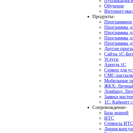
Публикация в
Обучение
Интернет-маг
Продукты
›
Программное 
Программы д
Программы дл
Программы д
Программы дл
Другие прог
Сайты 1С-Би
Услуги
Аренда 1С
Сервер для у
СМС-рассылк
Мобильные п
ЖКХ: Личный
Ломбард: Лич
Заявки масте
1С: Кабинет 
Сопровождение
›
База знаний
ИТС
Сервисы ИТ
Линия консул