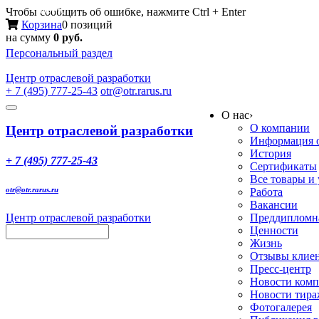
Меню
Чтобы сообщить об ошибке, нажмите Ctrl + Enter
Корзина
0 позиций
на сумму
0 руб.
Персональный раздел
Центр
отраслевой разработки
+ 7 (495) 777-25-43
otr@otr.rarus.ru
Toggle
О нас
›
navigation
О компании
Центр отраслевой разработки
Информация о
История
+ 7 (495) 777-25-43
Сертификаты
Все товары и
otr@otr.rarus.ru
Работа
Вакансии
Центр отраслевой разработки
Преддипломна
Ценности
Жизнь
Отзывы клие
Пресс-центр
Новости ком
Новости тир
Фотогалерея