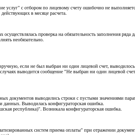
е услуг" с отбором по лицевому счету ошибочно не выполняется
, действующих в месяце расчета.
х осуществлялась проверка на обязательность заполнения ряда
лнять необязательно.
ручную, если не был выбран ни один лицевой счет, выводилось
 случаях выводится сообщение "Не выбран ни один лицевой счет
жных документов выводились строки с пустыми значениями пара
ки данных. Выводилась конфигураторская ошибка.
шская республика)". Возникала конфигураторская ошибка.
матизированных систем приема оплаты" при отражении докумен