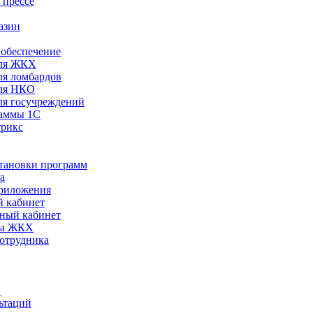
 прессе
азин
обеспечение
ля ЖКХ
я ломбардов
ля НКО
я госучреждений
раммы 1С
трикс
становки программ
а
риложения
 кабинет
ный кабинет
ра ЖКХ
сотрудника
С
ьтаций