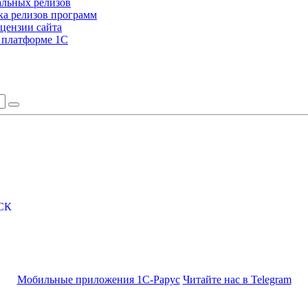
альных релизов
а релизов программ
цензии сайта
а платформе 1С
СК
Мобильные приложения 1С-Рарус
Читайте нас в Telegram