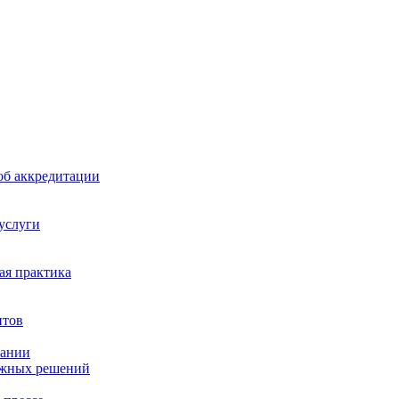
б аккредитации
 услуги
я практика
нтов
пании
ажных решений