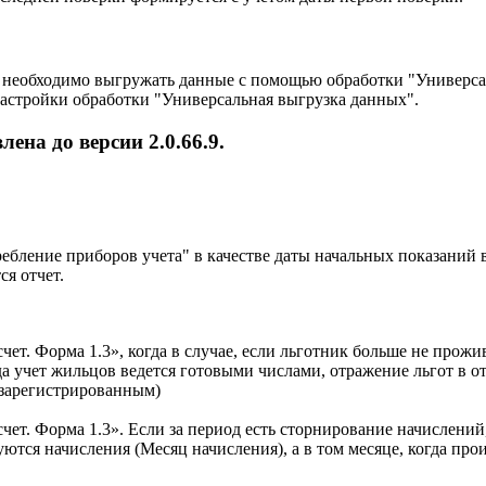
м необходимо выгружать данные с помощью обработки "Универса
астройки обработки "Универсальная выгрузка данных".
на до версии 2.0.66.9.
бление приборов учета" в качестве даты начальных показаний 
ся отчет.
т. Форма 1.3», когда в случае, если льготник больше не прожива
когда учет жильцов ведется готовыми числами, отражение льгот в
 зарегистрированным)
т. Форма 1.3». Если за период есть сторнирование начислений, 
уются начисления (Месяц начисления), а в том месяце, когда про