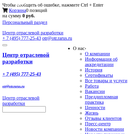
Меню
Чтобы сообщить об ошибке, нажмите Ctrl + Enter
Корзина
0 позиций
на сумму
0 руб.
Персональный раздел
Центр
отраслевой разработки
+ 7 (495) 777-25-43
otr@otr.rarus.ru
Toggle
О нас
›
navigation
О компании
Центр отраслевой
Информация об
разработки
аккредитации
История
+ 7 (495) 777-25-43
Сертификаты
Все товары и услуги
Работа
otr@otr.rarus.ru
Вакансии
Преддипломная
Центр отраслевой
практика
разработки
Ценности
Жизнь
Отзывы клиентов
Пресс-центр
Новости компании