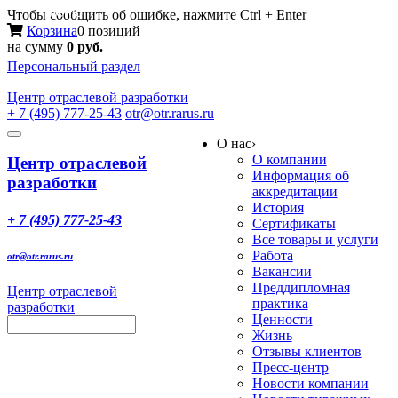
Меню
Чтобы сообщить об ошибке, нажмите Ctrl + Enter
Корзина
0 позиций
на сумму
0 руб.
Персональный раздел
Центр
отраслевой разработки
+ 7 (495) 777-25-43
otr@otr.rarus.ru
Toggle
О нас
›
navigation
О компании
Центр отраслевой
Информация об
разработки
аккредитации
История
+ 7 (495) 777-25-43
Сертификаты
Все товары и услуги
Работа
otr@otr.rarus.ru
Вакансии
Преддипломная
Центр отраслевой
практика
разработки
Ценности
Жизнь
Отзывы клиентов
Пресс-центр
Новости компании