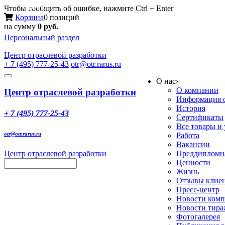
Меню
Чтобы сообщить об ошибке, нажмите Ctrl + Enter
Корзина
0 позиций
на сумму
0 руб.
Персональный раздел
Центр
отраслевой разработки
+ 7 (495) 777-25-43
otr@otr.rarus.ru
Toggle
О нас
›
navigation
О компании
Центр отраслевой разработки
Информация о
История
+ 7 (495) 777-25-43
Сертификаты
Все товары и
otr@otr.rarus.ru
Работа
Вакансии
Центр отраслевой разработки
Преддипломна
Ценности
Жизнь
Отзывы клие
Пресс-центр
Новости ком
Новости тир
Фотогалерея