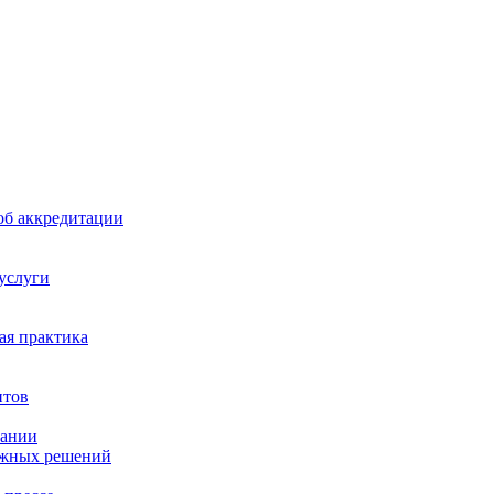
б аккредитации
 услуги
я практика
нтов
пании
ажных решений