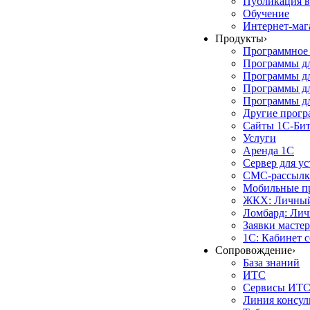
Публикация в
Обучение
Интернет-маг
Продукты
›
Программное 
Программы д
Программы дл
Программы д
Программы дл
Другие прог
Сайты 1С-Би
Услуги
Аренда 1С
Сервер для у
СМС-рассылк
Мобильные п
ЖКХ: Личный
Ломбард: Лич
Заявки масте
1С: Кабинет 
Сопровождение
›
База знаний
ИТС
Сервисы ИТ
Линия консул