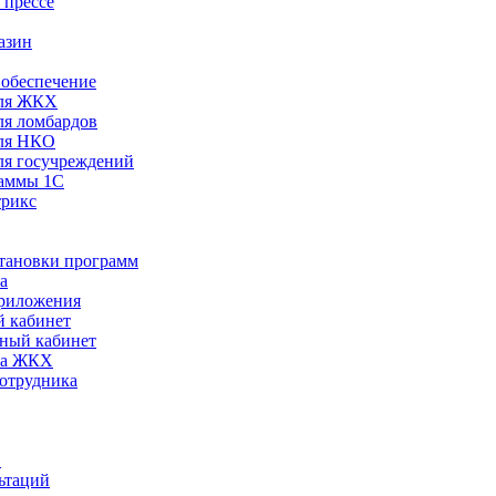
 прессе
азин
обеспечение
ля ЖКХ
я ломбардов
ля НКО
я госучреждений
раммы 1С
трикс
становки программ
а
риложения
 кабинет
ный кабинет
ра ЖКХ
сотрудника
С
ьтаций