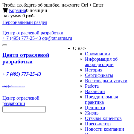
Меню
Чтобы сообщить об ошибке, нажмите Ctrl + Enter
Корзина
0 позиций
на сумму
0 руб.
Персональный раздел
Центр
отраслевой разработки
+ 7 (495) 777-25-43
otr@otr.rarus.ru
Toggle
О нас
›
navigation
О компании
Центр отраслевой
Информация об
разработки
аккредитации
История
+ 7 (495) 777-25-43
Сертификаты
Все товары и услуги
Работа
otr@otr.rarus.ru
Вакансии
Преддипломная
Центр отраслевой
практика
разработки
Ценности
Жизнь
Отзывы клиентов
Пресс-центр
Новости компании