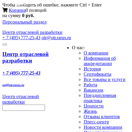
Меню
Чтобы сообщить об ошибке, нажмите Ctrl + Enter
Корзина
0 позиций
на сумму
0 руб.
Персональный раздел
Центр
отраслевой разработки
+ 7 (495) 777-25-43
otr@otr.rarus.ru
Toggle
О нас
›
navigation
О компании
Центр отраслевой
Информация об
разработки
аккредитации
История
+ 7 (495) 777-25-43
Сертификаты
Все товары и услуги
Работа
otr@otr.rarus.ru
Вакансии
Преддипломная
Центр отраслевой
практика
разработки
Ценности
Жизнь
Отзывы клиентов
Пресс-центр
Новости компании