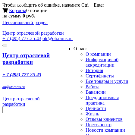
Меню
Чтобы сообщить об ошибке, нажмите Ctrl + Enter
Корзина
0 позиций
на сумму
0 руб.
Персональный раздел
Центр
отраслевой разработки
+ 7 (495) 777-25-43
otr@otr.rarus.ru
Toggle
О нас
›
navigation
О компании
Центр отраслевой
Информация об
разработки
аккредитации
История
+ 7 (495) 777-25-43
Сертификаты
Все товары и услуги
Работа
otr@otr.rarus.ru
Вакансии
Преддипломная
Центр отраслевой
практика
разработки
Ценности
Жизнь
Отзывы клиентов
Пресс-центр
Новости компании