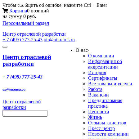
Меню
Чтобы сообщить об ошибке, нажмите Ctrl + Enter
Корзина
0 позиций
на сумму
0 руб.
Персональный раздел
Центр
отраслевой разработки
+ 7 (495) 777-25-43
otr@otr.rarus.ru
Toggle
О нас
›
navigation
О компании
Центр отраслевой
Информация об
разработки
аккредитации
История
+ 7 (495) 777-25-43
Сертификаты
Все товары и услуги
Работа
otr@otr.rarus.ru
Вакансии
Преддипломная
Центр отраслевой
практика
разработки
Ценности
Жизнь
Отзывы клиентов
Пресс-центр
Новости компании