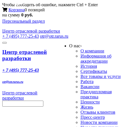
Меню
Чтобы сообщить об ошибке, нажмите Ctrl + Enter
Корзина
0 позиций
на сумму
0 руб.
Персональный раздел
Центр
отраслевой разработки
+ 7 (495) 777-25-43
otr@otr.rarus.ru
Toggle
О нас
›
navigation
О компании
Центр отраслевой
Информация об
разработки
аккредитации
История
+ 7 (495) 777-25-43
Сертификаты
Все товары и услуги
Работа
otr@otr.rarus.ru
Вакансии
Преддипломная
Центр отраслевой
практика
разработки
Ценности
Жизнь
Отзывы клиентов
Пресс-центр
Новости компании