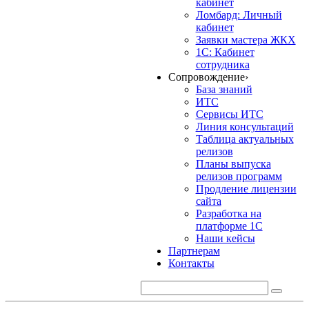
кабинет
Ломбард: Личный
кабинет
Заявки мастера ЖКХ
1С: Кабинет
сотрудника
Сопровождение
›
База знаний
ИТС
Сервисы ИТС
Линия консультаций
Таблица актуальных
релизов
Планы выпуска
релизов программ
Продление лицензии
сайта
Разработка на
платформе 1С
Наши кейсы
Партнерам
Контакты