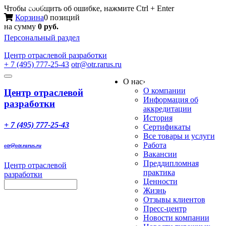
Меню
Чтобы сообщить об ошибке, нажмите Ctrl + Enter
Корзина
0 позиций
на сумму
0 руб.
Персональный раздел
Центр
отраслевой разработки
+ 7 (495) 777-25-43
otr@otr.rarus.ru
Toggle
О нас
›
navigation
О компании
Центр отраслевой
Информация об
разработки
аккредитации
История
+ 7 (495) 777-25-43
Сертификаты
Все товары и услуги
Работа
otr@otr.rarus.ru
Вакансии
Преддипломная
Центр отраслевой
практика
разработки
Ценности
Жизнь
Отзывы клиентов
Пресс-центр
Новости компании