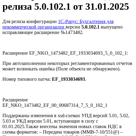
релиза 5.0.102.1 от 31.01.2025
Для релиза конфигурации
1С-Рарус: Бухгалтерия для
некоммерческой организации
версии
5.0.102.1
выпущено
исправляющее расширение №1473482.
Расширение EF_NKO_1473482_EF_1933034693_5_0_102_1:
При автозаполнении некоторых регламентированных отчетов
может возникать ошибка (Поле объекта не обнаружено).
Номер типового патча:
EF_1933034693
.
Расширение
EF_NKO_1473482_EF_00_00687314_7_5_0_102_1
Поддержаны изменения в xsd-схемах УПД версий 5.01, 5.02,
5.03 и УКД версии 5.01, вступающие в силу с
01.01.2025.Также внесены значения новых ставок НДС в
схемы форматов: – Передача товаров (ММВ-7-10/551@) –