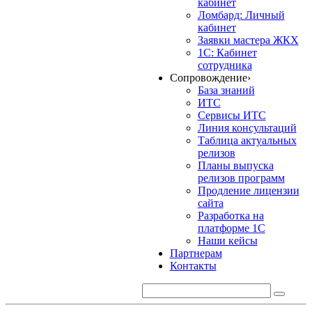
кабинет
Ломбард: Личный
кабинет
Заявки мастера ЖКХ
1С: Кабинет
сотрудника
Сопровождение
›
База знаний
ИТС
Сервисы ИТС
Линия консультаций
Таблица актуальных
релизов
Планы выпуска
релизов программ
Продление лицензии
сайта
Разработка на
платформе 1С
Наши кейсы
Партнерам
Контакты