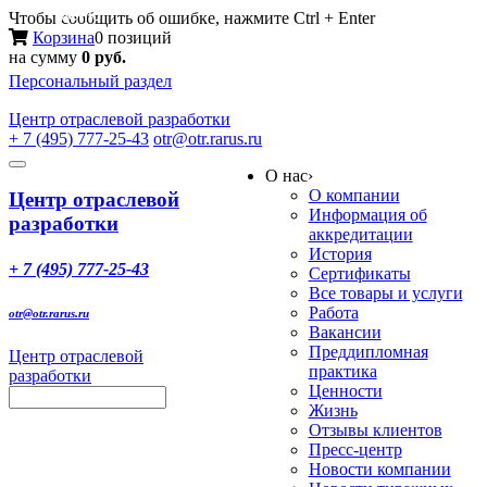
Меню
Чтобы сообщить об ошибке, нажмите Ctrl + Enter
Корзина
0 позиций
на сумму
0 руб.
Персональный раздел
Центр
отраслевой разработки
+ 7 (495) 777-25-43
otr@otr.rarus.ru
Toggle
О нас
›
navigation
О компании
Центр отраслевой
Информация об
разработки
аккредитации
История
+ 7 (495) 777-25-43
Сертификаты
Все товары и услуги
Работа
otr@otr.rarus.ru
Вакансии
Преддипломная
Центр отраслевой
практика
разработки
Ценности
Жизнь
Отзывы клиентов
Пресс-центр
Новости компании