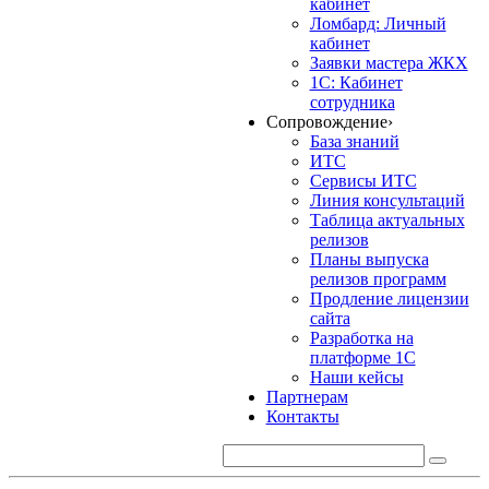
кабинет
Ломбард: Личный
кабинет
Заявки мастера ЖКХ
1С: Кабинет
сотрудника
Сопровождение
›
База знаний
ИТС
Сервисы ИТС
Линия консультаций
Таблица актуальных
релизов
Планы выпуска
релизов программ
Продление лицензии
сайта
Разработка на
платформе 1С
Наши кейсы
Партнерам
Контакты