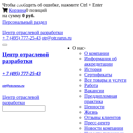
Меню
Чтобы сообщить об ошибке, нажмите Ctrl + Enter
Корзина
0 позиций
на сумму
0 руб.
Персональный раздел
Центр
отраслевой разработки
+ 7 (495) 777-25-43
otr@otr.rarus.ru
Toggle
О нас
›
navigation
О компании
Центр отраслевой
Информация об
разработки
аккредитации
История
+ 7 (495) 777-25-43
Сертификаты
Все товары и услуги
Работа
otr@otr.rarus.ru
Вакансии
Преддипломная
Центр отраслевой
практика
разработки
Ценности
Жизнь
Отзывы клиентов
Пресс-центр
Новости компании