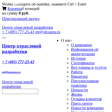
Меню
Чтобы сообщить об ошибке, нажмите Ctrl + Enter
Корзина
0 позиций
на сумму
0 руб.
Персональный раздел
Центр
отраслевой разработки
+ 7 (495) 777-25-43
otr@otr.rarus.ru
Toggle
О нас
›
navigation
О компании
Центр отраслевой
Информация об
разработки
аккредитации
История
+ 7 (495) 777-25-43
Сертификаты
Все товары и услуги
Работа
otr@otr.rarus.ru
Вакансии
Преддипломная
Центр отраслевой
практика
разработки
Ценности
Жизнь
Отзывы клиентов
Пресс-центр
Новости компании