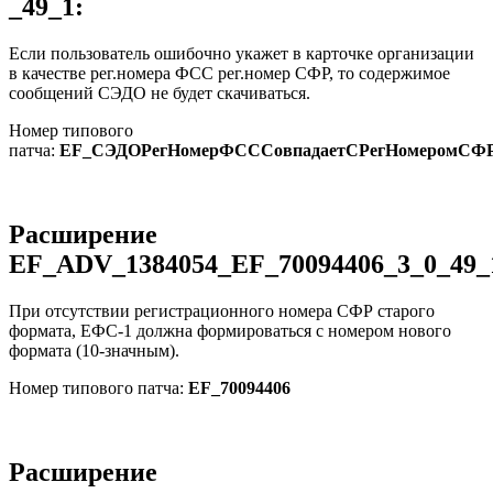
_49_1:
Если пользователь ошибочно укажет в карточке организации
в качестве рег.номера ФСС рег.номер СФР, то содержимое
сообщений СЭДО не будет скачиваться.
Номер типового
патча:
EF_СЭДОРегНомерФСССовпадаетСРегНомеромСФ
Расширение
EF_ADV_1384054_EF_70094406_3_0_49_
При отсутствии регистрационного номера СФР старого
формата, ЕФС-1 должна формироваться с номером нового
формата (10-значным).
Номер типового патча:
EF_70094406
Расширение