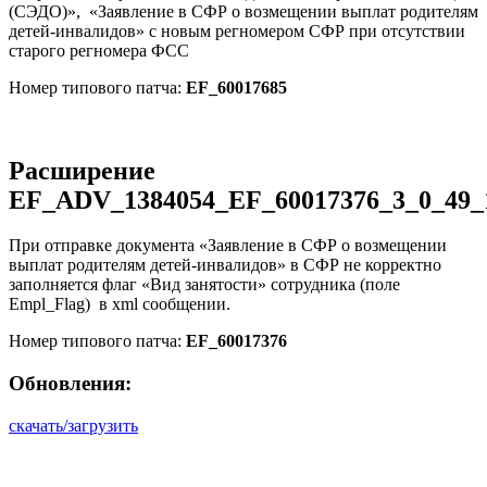
(СЭДО)», «Заявление в СФР о возмещении выплат родителям
детей-инвалидов» с новым регномером СФР при отсутствии
старого регномера ФСС
Номер типового патча:
EF_60017685
Расширение
EF_ADV_1384054_EF_60017376_3_0_49_
При отправке документа «Заявление в СФР о возмещении
выплат родителям детей-инвалидов» в СФР не корректно
заполняется флаг «Вид занятости» сотрудника (поле
Empl_Flag) в xml сообщении.
Номер типового патча:
EF_60017376
Обновления:
скачать/загрузить