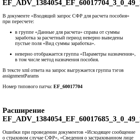
EF_ADV_1384054_EF_60017704_3_0_49_
В документе «Входящий запрос СФР для расчета пособия»
при пересчете:
в группе «Данные для расчета» справа от суммы
заработка за расчетный период неверно выведены
пустые поля «Вид суммы заработка».
неверно отображается группа «Параметры назначения»,
в том числе метод назначения пособия.
В тексте xml ответа на запрос выгружается группа тэгов
assignmentParams
Номер типового патча:
EF_60017704
Расширение
EF_ADV_1384054_EF_60017685_3_0_49_
Ошибки при проведении документов «Исходящее сообщение
о страховом случае СФР», «Сведения о застрахованном лице