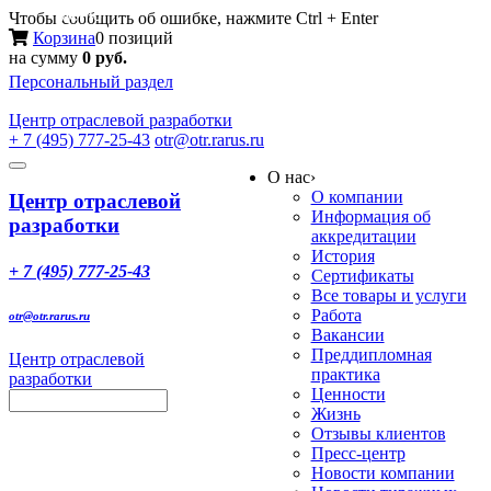
Меню
Чтобы сообщить об ошибке, нажмите Ctrl + Enter
Корзина
0 позиций
на сумму
0 руб.
Персональный раздел
Центр
отраслевой разработки
+ 7 (495) 777-25-43
otr@otr.rarus.ru
Toggle
О нас
›
navigation
О компании
Центр отраслевой
Информация об
разработки
аккредитации
История
+ 7 (495) 777-25-43
Сертификаты
Все товары и услуги
Работа
otr@otr.rarus.ru
Вакансии
Преддипломная
Центр отраслевой
практика
разработки
Ценности
Жизнь
Отзывы клиентов
Пресс-центр
Новости компании