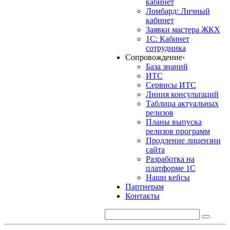
кабинет
Ломбард: Личный
кабинет
Заявки мастера ЖКХ
1С: Кабинет
сотрудника
Сопровождение
›
База знаний
ИТС
Сервисы ИТС
Линия консультаций
Таблица актуальных
релизов
Планы выпуска
релизов программ
Продление лицензии
сайта
Разработка на
платформе 1С
Наши кейсы
Партнерам
Контакты