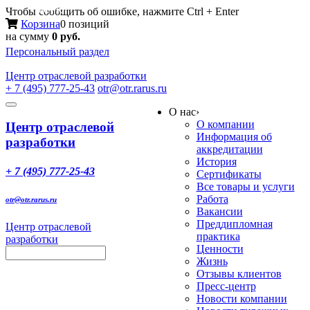
Меню
Чтобы сообщить об ошибке, нажмите Ctrl + Enter
Корзина
0 позиций
на сумму
0 руб.
Персональный раздел
Центр
отраслевой разработки
+ 7 (495) 777-25-43
otr@otr.rarus.ru
Toggle
О нас
›
navigation
О компании
Центр отраслевой
Информация об
разработки
аккредитации
История
+ 7 (495) 777-25-43
Сертификаты
Все товары и услуги
Работа
otr@otr.rarus.ru
Вакансии
Преддипломная
Центр отраслевой
практика
разработки
Ценности
Жизнь
Отзывы клиентов
Пресс-центр
Новости компании