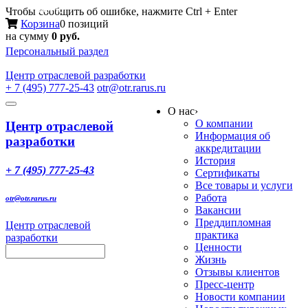
Меню
Чтобы сообщить об ошибке, нажмите Ctrl + Enter
Корзина
0 позиций
на сумму
0 руб.
Персональный раздел
Центр
отраслевой разработки
+ 7 (495) 777-25-43
otr@otr.rarus.ru
Toggle
О нас
›
navigation
О компании
Центр отраслевой
Информация об
разработки
аккредитации
История
+ 7 (495) 777-25-43
Сертификаты
Все товары и услуги
Работа
otr@otr.rarus.ru
Вакансии
Преддипломная
Центр отраслевой
практика
разработки
Ценности
Жизнь
Отзывы клиентов
Пресс-центр
Новости компании