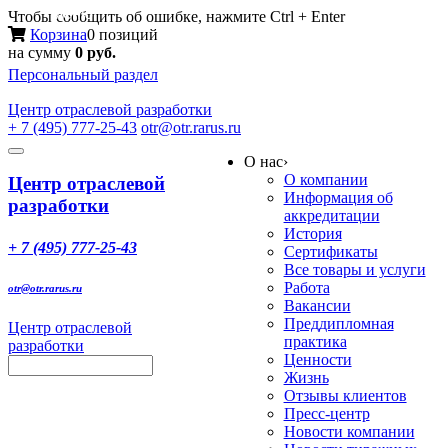
Меню
Чтобы сообщить об ошибке, нажмите Ctrl + Enter
Корзина
0 позиций
на сумму
0 руб.
Персональный раздел
Центр
отраслевой разработки
+ 7 (495) 777-25-43
otr@otr.rarus.ru
Toggle
О нас
›
navigation
О компании
Центр отраслевой
Информация об
разработки
аккредитации
История
+ 7 (495) 777-25-43
Сертификаты
Все товары и услуги
Работа
otr@otr.rarus.ru
Вакансии
Преддипломная
Центр отраслевой
практика
разработки
Ценности
Жизнь
Отзывы клиентов
Пресс-центр
Новости компании