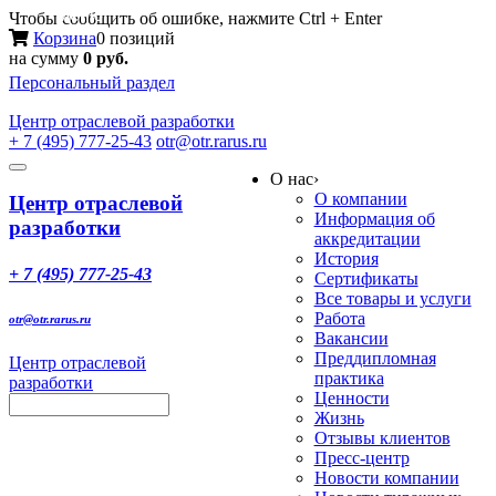
Меню
Чтобы сообщить об ошибке, нажмите Ctrl + Enter
Корзина
0 позиций
на сумму
0 руб.
Персональный раздел
Центр
отраслевой разработки
+ 7 (495) 777-25-43
otr@otr.rarus.ru
Toggle
О нас
›
navigation
О компании
Центр отраслевой
Информация об
разработки
аккредитации
История
+ 7 (495) 777-25-43
Сертификаты
Все товары и услуги
Работа
otr@otr.rarus.ru
Вакансии
Преддипломная
Центр отраслевой
практика
разработки
Ценности
Жизнь
Отзывы клиентов
Пресс-центр
Новости компании