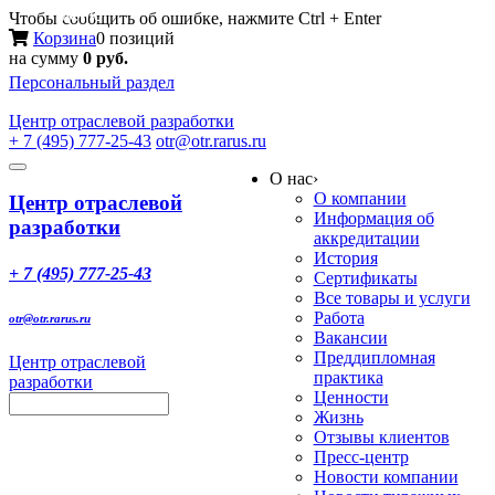
Меню
Чтобы сообщить об ошибке, нажмите Ctrl + Enter
Корзина
0 позиций
на сумму
0 руб.
Персональный раздел
Центр
отраслевой разработки
+ 7 (495) 777-25-43
otr@otr.rarus.ru
Toggle
О нас
›
navigation
О компании
Центр отраслевой
Информация об
разработки
аккредитации
История
+ 7 (495) 777-25-43
Сертификаты
Все товары и услуги
Работа
otr@otr.rarus.ru
Вакансии
Преддипломная
Центр отраслевой
практика
разработки
Ценности
Жизнь
Отзывы клиентов
Пресс-центр
Новости компании