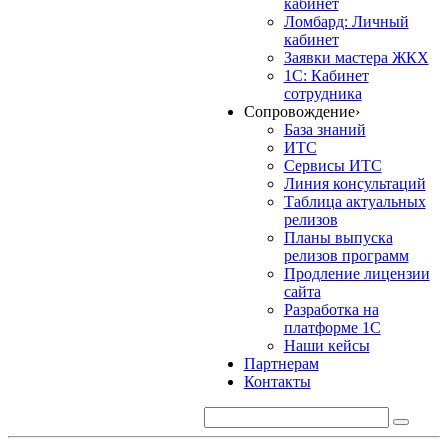
кабинет
Ломбард: Личный
кабинет
Заявки мастера ЖКХ
1С: Кабинет
сотрудника
Сопровождение
›
База знаний
ИТС
Сервисы ИТС
Линия консультаций
Таблица актуальных
релизов
Планы выпуска
релизов программ
Продление лицензии
сайта
Разработка на
платформе 1С
Наши кейсы
Партнерам
Контакты