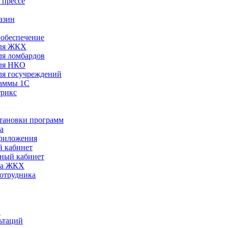
 прессе
азин
обеспечение
ля ЖКХ
я ломбардов
ля НКО
я госучреждений
раммы 1С
трикс
становки программ
а
риложения
 кабинет
ный кабинет
ра ЖКХ
сотрудника
С
ьтаций