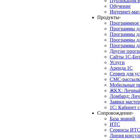
Публикация в
Обучение
Интернет-маг
Продукты
›
Программное 
Программы д
Программы дл
Программы д
Программы дл
Другие прог
Сайты 1С-Би
Услуги
Аренда 1С
Сервер для у
СМС-рассылк
Мобильные п
ЖКХ: Личный
Ломбард: Лич
Заявки масте
1С: Кабинет 
Сопровождение
›
База знаний
ИТС
Сервисы ИТ
Линия консул