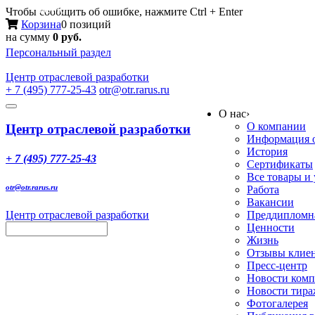
Меню
Чтобы сообщить об ошибке, нажмите Ctrl + Enter
Корзина
0 позиций
на сумму
0 руб.
Персональный раздел
Центр
отраслевой разработки
+ 7 (495) 777-25-43
otr@otr.rarus.ru
Toggle
О нас
›
navigation
О компании
Центр отраслевой разработки
Информация о
История
+ 7 (495) 777-25-43
Сертификаты
Все товары и
otr@otr.rarus.ru
Работа
Вакансии
Центр отраслевой разработки
Преддипломна
Ценности
Жизнь
Отзывы клие
Пресс-центр
Новости ком
Новости тир
Фотогалерея