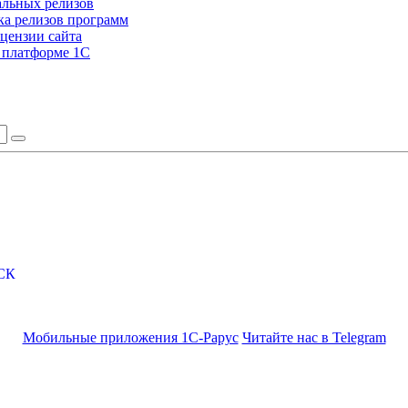
альных релизов
а релизов программ
цензии сайта
а платформе 1С
СК
Мобильные приложения 1С-Рарус
Читайте нас в Telegram