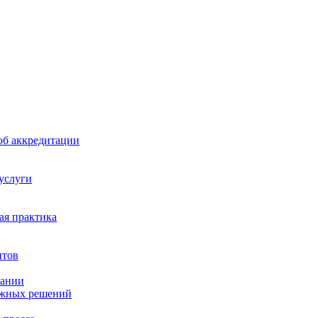
б аккредитации
 услуги
я практика
нтов
пании
ажных решений