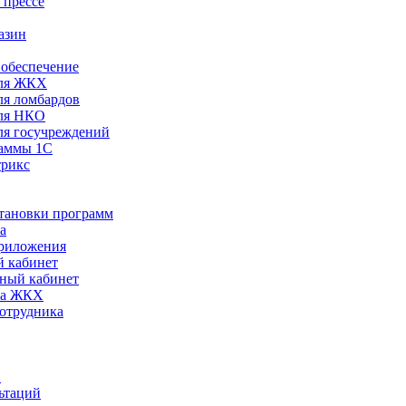
 прессе
азин
обеспечение
ля ЖКХ
я ломбардов
ля НКО
я госучреждений
раммы 1С
трикс
становки программ
а
риложения
 кабинет
ный кабинет
ра ЖКХ
сотрудника
С
ьтаций