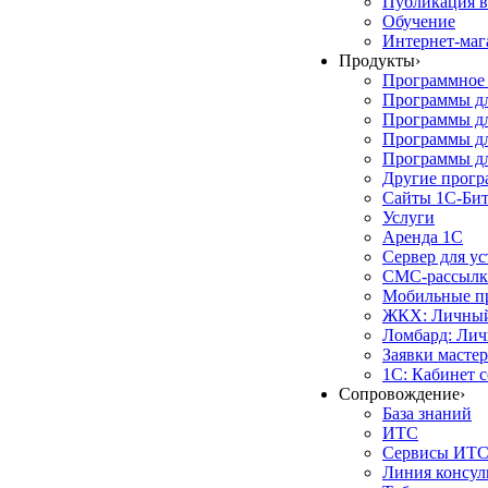
Публикация в
Обучение
Интернет-маг
Продукты
›
Программное 
Программы д
Программы дл
Программы д
Программы дл
Другие прог
Сайты 1С-Би
Услуги
Аренда 1С
Сервер для у
СМС-рассылк
Мобильные п
ЖКХ: Личный
Ломбард: Лич
Заявки масте
1С: Кабинет 
Сопровождение
›
База знаний
ИТС
Сервисы ИТ
Линия консул