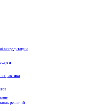
б аккредитации
 услуги
я практика
нтов
пании
ажных решений