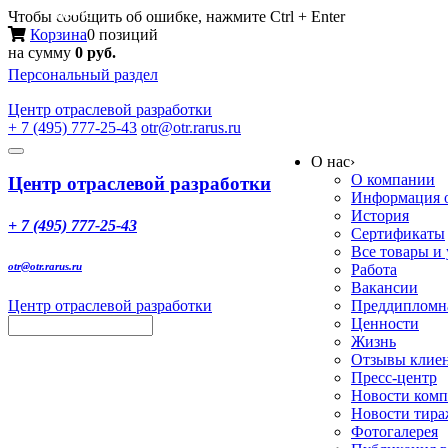
Меню
Чтобы сообщить об ошибке, нажмите Ctrl + Enter
Корзина
0 позиций
на сумму
0 руб.
Персональный раздел
Центр
отраслевой разработки
+ 7 (495) 777-25-43
otr@otr.rarus.ru
Toggle
О нас
›
navigation
О компании
Центр отраслевой разработки
Информация о
История
+ 7 (495) 777-25-43
Сертификаты
Все товары и
otr@otr.rarus.ru
Работа
Вакансии
Центр отраслевой разработки
Преддипломна
Ценности
Жизнь
Отзывы клие
Пресс-центр
Новости ком
Новости тир
Фотогалерея