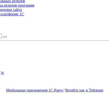
альных релизов
а релизов программ
цензии сайта
а платформе 1С
СК
Мобильные приложения 1С-Рарус
Читайте нас в Telegram