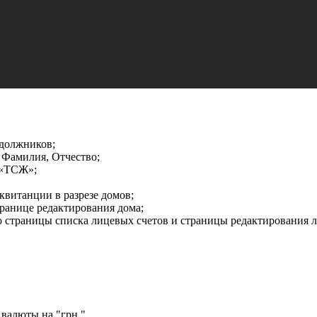
 должников;
 Фамилия, Отчество;
 «ТСЖ»;
витанции в разрезе домов;
ранице редактирования дома;
о страницы списка лицевых счетов и страницы редактирования л
валюты на "грн."