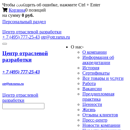
Меню
Чтобы сообщить об ошибке, нажмите Ctrl + Enter
Корзина
0 позиций
на сумму
0 руб.
Персональный раздел
Центр
отраслевой разработки
+ 7 (495) 777-25-43
otr@otr.rarus.ru
Toggle
О нас
›
navigation
О компании
Центр отраслевой
Информация об
разработки
аккредитации
История
+ 7 (495) 777-25-43
Сертификаты
Все товары и услуги
Работа
otr@otr.rarus.ru
Вакансии
Преддипломная
Центр отраслевой
практика
разработки
Ценности
Жизнь
Отзывы клиентов
Пресс-центр
Новости компании