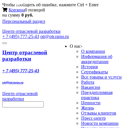
Меню
Чтобы сообщить об ошибке, нажмите Ctrl + Enter
Корзина
0 позиций
на сумму
0 руб.
Персональный раздел
Центр
отраслевой разработки
+ 7 (495) 777-25-43
otr@otr.rarus.ru
Toggle
О нас
›
navigation
О компании
Центр отраслевой
Информация об
разработки
аккредитации
История
+ 7 (495) 777-25-43
Сертификаты
Все товары и услуги
Работа
otr@otr.rarus.ru
Вакансии
Преддипломная
Центр отраслевой
практика
разработки
Ценности
Жизнь
Отзывы клиентов
Пресс-центр
Новости компании